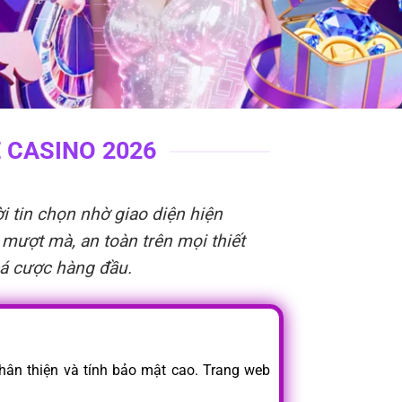
Ề CASINO 2026
i tin chọn nhờ giao diện hiện
mượt mà, an toàn trên mọi thiết
cá cược hàng đầu.
thân thiện và tính bảo mật cao. Trang web