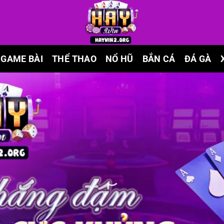
GAME BÀI
THỂ THAO
NỔ HŨ
BẮN CÁ
ĐÁ GÀ