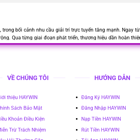
trong bối cảnh nhu cầu giải trí trực tuyến tăng mạnh. Ngay từ
ng. Qua từng giai đoạn phát triển, thương hiệu dần hoàn thiện 
Ý nghĩa
trường
Thu hút hơn 500.000+ thành viên t
VỀ CHÚNG TÔI
HƯỚNG DẪN
 hành
Phục vụ ổn định 1 triệu người chơi
hơi
Bổ sung thêm 100+ trò chơi mới
iới thiệu HAYWIN
Đăng Ký HAYWIN
ảo mật
Thời gian dưới 3 giây
hính Sách Bảo Mật
Đăng Nhập HAYWIN
Đáp ứng trọn vẹn nhu cầu của 5 triệu
iều Khoản Điều Kiện
Nạp Tiền HAYWIN
iễn Trừ Trách Nhiệm
Rút Tiền HAYWIN
nh bạch – tuân thủ – phát triển bền vững trong môi trường giả