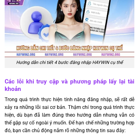
Hướng dẫn chi tiết 4 bước đăng nhập HAYWIN cụ thể
Các lỗi khi truy cập và phương pháp lấy lại tài
khoản
Trong quá trình thực hiện tính năng đăng nhập, sẽ rất dễ
xảy ra những lỗi sai cơ bản. Thậm chí trong quá trình thực
hiện, dù bạn đã làm đúng theo hướng dẫn nhưng vẫn có
thể gặp sự cố ngoài ý muốn. Để hạn chế những trường hợp
đó, bạn cần chủ động nắm rõ những thông tin sau đây: