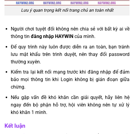
Lưu ý quan trọng kết nối trang chủ an toàn nhất
Người chơi tuyệt đối không nên chia sẻ với bất kỳ ai về
thông tin
đăng nhập HAYWIN
của mình.
Để quy trình này luôn được diễn ra an toàn, bạn tránh
lưu mật khẩu trên trình duyệt, nên thay đổi password
thường xuyên.
Kiểm tra lại kết nối mạng trước khi đăng nhập để đảm
bảo mọi thông tin khi Login không bị gián đoạn giữa
chừng.
Nếu gặp vấn đề khó khăn cần giải quyết, hãy liên hệ
ngay đến bộ phận hỗ trợ, hội viên không nên tự xử lý
khó khăn 1 mình.
Kết luận