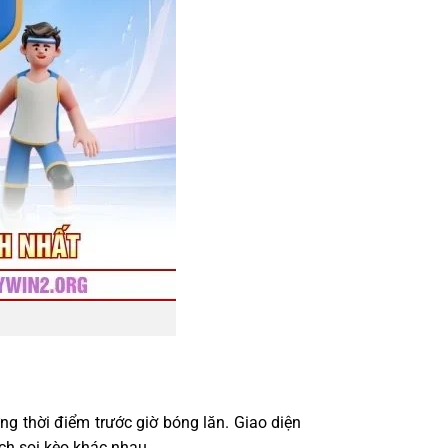
ng thời điểm trước giờ bóng lăn. Giao diện
cách soi kèo khác nhau