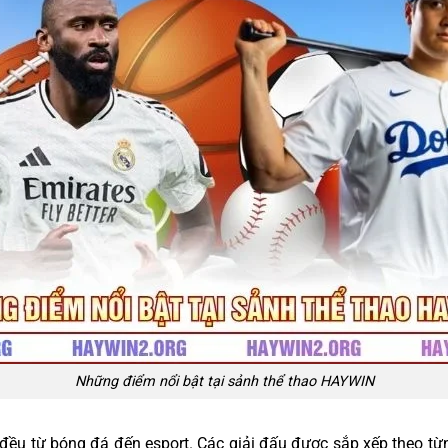
Những điểm nổi bật tại sảnh thể thao HAYWIN
đều từ bóng đá đến esport. Các giải đấu được sắp xếp theo từng