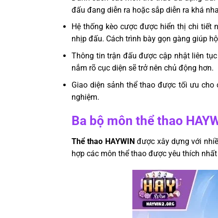
đấu đang diễn ra hoặc sắp diễn ra khá nha
Hệ thống kèo cược được hiển thị chi tiết 
nhịp đấu. Cách trình bày gọn gàng giúp hội
Thông tin trận đấu được cập nhật liên tục 
nắm rõ cục diện sẽ trở nên chủ động hơn.
Giao diện sảnh thể thao được tối ưu cho c
nghiệm.
Ba bộ môn thể thao HAYW
Thể thao HAYWIN
được xây dựng với nhiề
hợp các môn thể thao được yêu thích nhấ