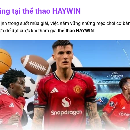
ắng tại thể thao HAYWIN
 định trong suốt mùa giải, việc nắm vững những mẹo chơi cơ bản 
ợp để đặt cược khi tham gia
thể thao HAYWIN
: