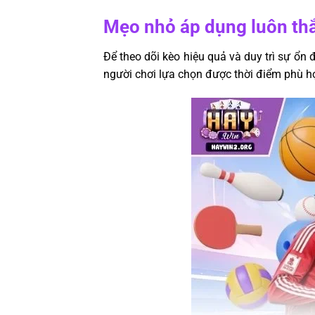
Mẹo nhỏ áp dụng luôn th
Để theo dõi kèo hiệu quả và duy trì sự ổn
người chơi lựa chọn được thời điểm phù h