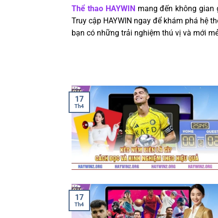
Thể thao HAYWIN
mang đến không gian gi
Truy cập HAYWIN ngay để khám phá hệ thố
bạn có những trải nghiệm thú vị và mới mẻ
17
Th4
17
Th4