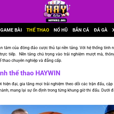
GAME BÀI
THỂ THAO
NỔ HŨ
BẮN CÁ
ĐÁ GÀ
n tâm của đông đảo cược thủ tại nền tảng. Với hệ thống tính 
trực tiếp. Nền tảng chú trọng vào trải nghiệm mượt mà, thông 
 thao chuyên nghiệp và đẳng cấp.
ảnh thể thao HAYWIN
 hiện đại, gia tăng mọi trải nghiệm theo dõi các trận đấu, cậ
 hành, mang lại sự ổn định trong từng khung giờ thi đấu. Dưới đ