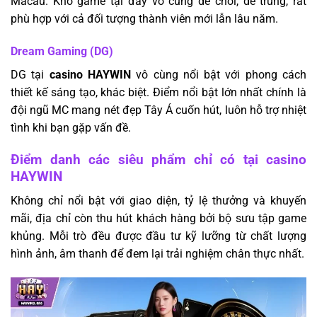
Macau. Kho game tại đây vô cùng dễ chơi, dễ trúng, rất
phù hợp với cả đối tượng thành viên mới lẫn lâu năm.
Dream Gaming (DG)
DG tại
casino HAYWIN
vô cùng nổi bật với phong cách
thiết kế sáng tạo, khác biệt. Điểm nổi bật lớn nhất chính là
đội ngũ MC mang nét đẹp Tây Á cuốn hút, luôn hỗ trợ nhiệt
tình khi bạn gặp vấn đề.
Điểm danh các siêu phẩm chỉ có tại casino
HAYWIN
Không chỉ nổi bật với giao diện, tỷ lệ thưởng và khuyến
mãi, địa chỉ còn thu hút khách hàng bởi bộ sưu tập game
khủng. Mỗi trò đều được đầu tư kỹ lưỡng từ chất lượng
hình ảnh, âm thanh để đem lại trải nghiệm chân thực nhất.