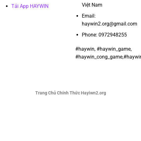
Việt Nam
Tải App HAYWIN
Email:
haywin2.org@gmail.com
Phone: 0972948255
#haywin, #haywin_game,
#haywin_cong_game,#haywi
Trang Chủ Chính Thức Hayiwn2.org