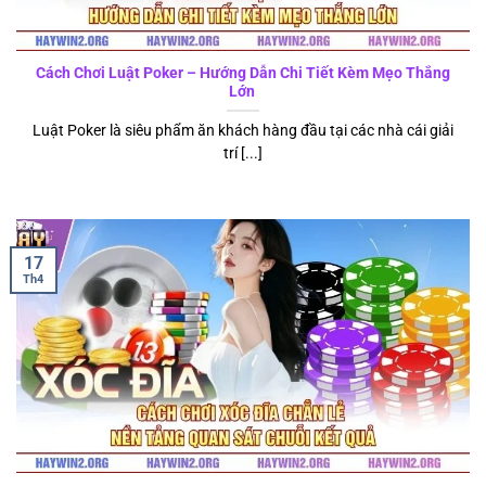
Cách Chơi Luật Poker – Hướng Dẫn Chi Tiết Kèm Mẹo Thắng
Lớn
Luật Poker là siêu phẩm ăn khách hàng đầu tại các nhà cái giải
trí [...]
17
Th4