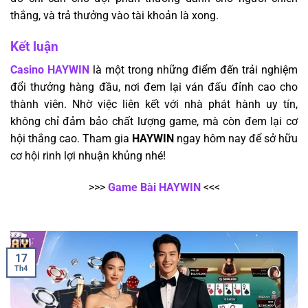
thắng, và trả thưởng vào tài khoản là xong.
Kết luận
Casino HAYWIN
là một trong những điểm đến trải nghiệm
đổi thưởng hàng đầu, nơi đem lại ván đấu đỉnh cao cho
thành viên. Nhờ việc liên kết với nhà phát hành uy tín,
không chỉ đảm bảo chất lượng game, mà còn đem lại cơ
hội thắng cao. Tham gia
HAYWIN
ngay hôm nay để sở hữu
cơ hội rinh lợi nhuận khủng nhé!
>>>
Game Bài HAYWIN
<<<
17
Th4