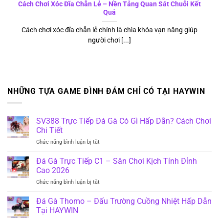
Cách Chơi Xóc Đĩa Chẵn Lẻ – Nền Tảng Quan Sát Chuỗi Kết
Quả
Cách chơi xóc đĩa chẵn lẻ chính là chìa khóa vạn năng giúp
người chơi [...]
NHỮNG TỰA GAME ĐÌNH ĐÁM CHỈ CÓ TẠI HAYWIN
SV388 Trực Tiếp Đá Gà Có Gì Hấp Dẫn? Cách Chơi
Chi Tiết
Chức năng bình luận bị tắt
ở
SV388
Trực
Đá Gà Trực Tiếp C1 – Sân Chơi Kịch Tính Đỉnh
Tiếp
Cao 2026
Đá
Chức năng bình luận bị tắt
ở
Gà
Đá
Có
Gà
Đá Gà Thomo – Đấu Trường Cuồng Nhiệt Hấp Dẫn
Gì
Trực
Hấp
Tại HAYWIN
Tiếp
Dẫn?