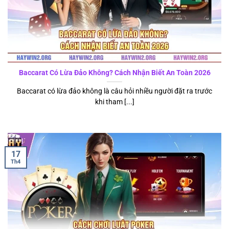
Baccarat Có Lừa Đảo Không? Cách Nhận Biết An Toàn 2026
Baccarat có lừa đảo không là câu hỏi nhiều người đặt ra trước
khi tham [...]
17
Th4