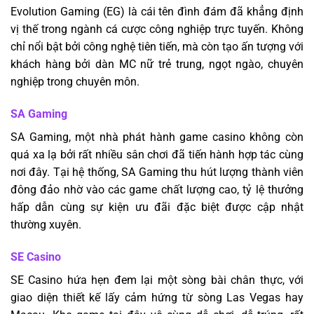
Evolution Gaming (EG) là cái tên đình đám đã khẳng định
vị thế trong ngành cá cược công nghiệp trực tuyến. Không
chỉ nổi bật bởi công nghệ tiên tiến, mà còn tạo ấn tượng với
khách hàng bởi dàn MC nữ trẻ trung, ngọt ngào, chuyên
nghiệp trong chuyên môn.
SA Gaming
SA Gaming, một nhà phát hành game casino không còn
quá xa lạ bởi rất nhiều sân chơi đã tiến hành hợp tác cùng
nơi đây. Tại hệ thống, SA Gaming thu hút lượng thành viên
đông đảo nhờ vào các game chất lượng cao, tỷ lệ thưởng
hấp dẫn cùng sự kiện ưu đãi đặc biệt được cập nhật
thường xuyên.
SE Casino
SE Casino hứa hẹn đem lại một sòng bài chân thực, với
giao diện thiết kế lấy cảm hứng từ sòng Las Vegas hay