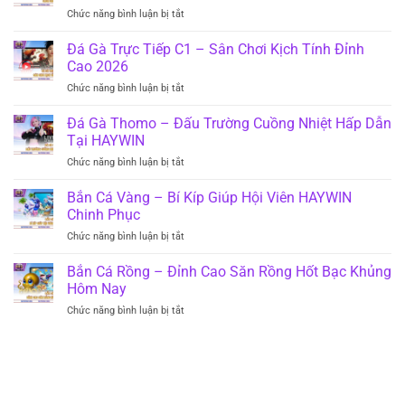
Chức năng bình luận bị tắt
ở
SV388
Trực
Đá Gà Trực Tiếp C1 – Sân Chơi Kịch Tính Đỉnh
Tiếp
Cao 2026
Đá
Chức năng bình luận bị tắt
ở
Gà
Đá
Có
Gà
Đá Gà Thomo – Đấu Trường Cuồng Nhiệt Hấp Dẫn
Gì
Trực
Hấp
Tại HAYWIN
Tiếp
Dẫn?
Chức năng bình luận bị tắt
ở
C1
Cách
Đá
–
Chơi
Gà
Bắn Cá Vàng – Bí Kíp Giúp Hội Viên HAYWIN
Sân
Chi
Thomo
Chơi
Chinh Phục
Tiết
–
Kịch
Chức năng bình luận bị tắt
ở
Đấu
Tính
Bắn
Trường
Đỉnh
Cá
Bắn Cá Rồng – Đỉnh Cao Săn Rồng Hốt Bạc Khủng
Cuồng
Cao
Vàng
Nhiệt
Hôm Nay
2026
–
Hấp
Chức năng bình luận bị tắt
ở
Bí
Dẫn
Bắn
Kíp
Tại
Cá
Giúp
HAYWIN
Rồng
Hội
–
Viên
Đỉnh
HAYWIN
Cao