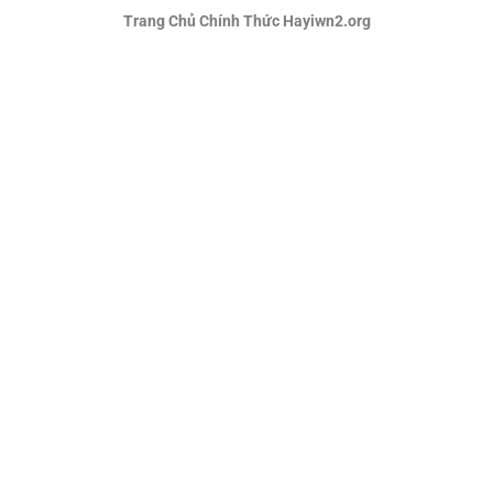
Trang Chủ Chính Thức Hayiwn2.org