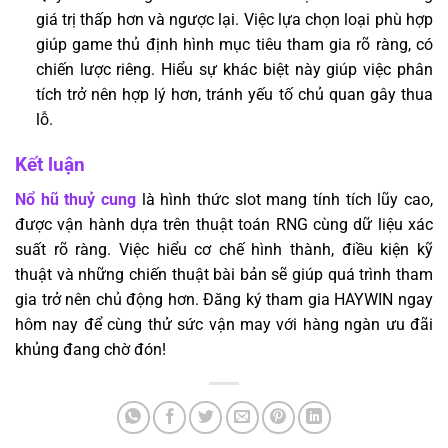
giá trị thấp hơn và ngược lại. Việc lựa chọn loại phù hợp
giúp game thủ định hình mục tiêu tham gia rõ ràng, có
chiến lược riêng. Hiểu sự khác biệt này giúp việc phân
tích trở nên hợp lý hơn, tránh yếu tố chủ quan gây thua
lỗ.
Kết luận
Nổ hũ thuỷ cung
là hình thức slot mang tính tích lũy cao,
được vận hành dựa trên thuật toán RNG cùng dữ liệu xác
suất rõ ràng. Việc hiểu cơ chế hình thành, điều kiện kỹ
thuật và những chiến thuật bài bản sẽ giúp quá trình tham
gia trở nên chủ động hơn. Đăng ký tham gia HAYWIN ngay
hôm nay để cùng thử sức vận may với hàng ngàn ưu đãi
khủng đang chờ đón!